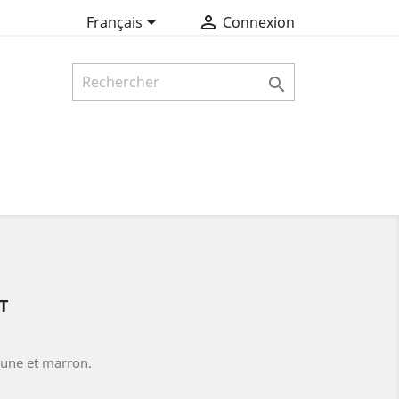


Français
Connexion

T
aune et marron.