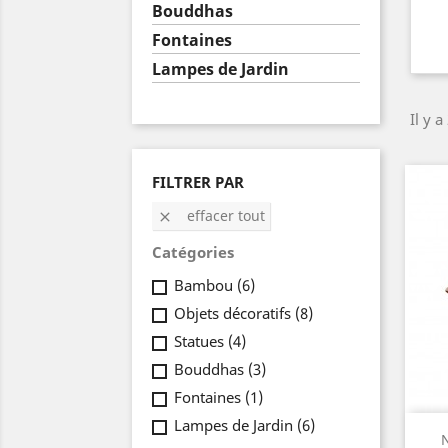
Bouddhas
Fontaines
Lampes de Jardin
Il y a
FILTRER PAR
effacer tout

Catégories
Bambou
(6)
Objets décoratifs
(8)
Statues
(4)
Bouddhas
(3)
Fontaines
(1)
Lampes de Jardin
(6)
N