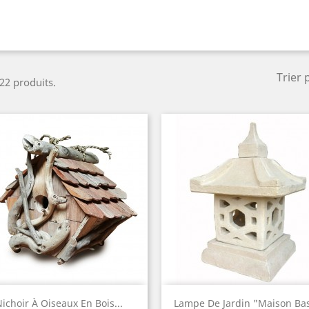
Trier 
 22 produits.
Aperçu rapide
Aperçu rapide


ichoir À Oiseaux En Bois...
Lampe De Jardin "Maison Ba