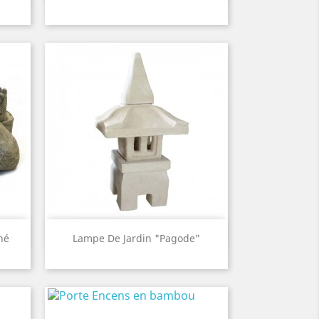
Old
Red
Aperçu rapide

hé
Lampe De Jardin "Pagode"
White
Old
Grey
Red