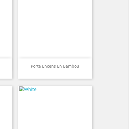
Aperçu rapide

Porte Encens En Bambou