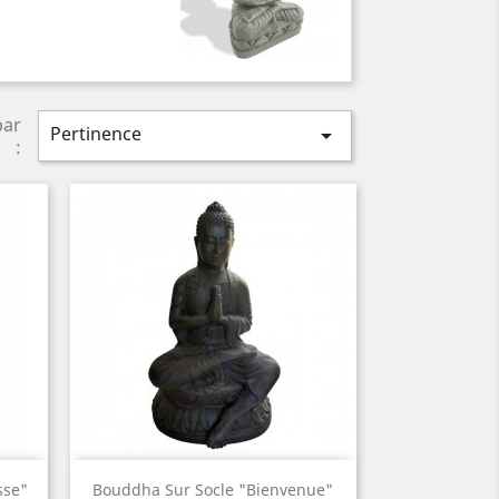
par
Pertinence

:
Aperçu rapide

sse"
Bouddha Sur Socle "Bienvenue"