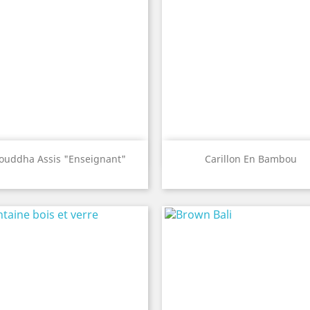
Aperçu rapide
Aperçu rapide


ouddha Assis "Enseignant"
Carillon En Bambou
Old
Red