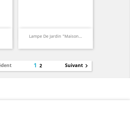
Aperçu rapide

Lampe De Jardin "Maison...
White
Old
Red
1
édent
Suivant
2
