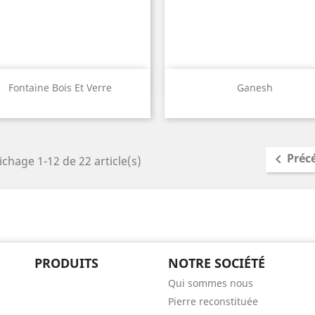
Aperçu rapide
Aperçu rapide


Fontaine Bois Et Verre
Ganesh
White
Old
Brown
Red
Bali
Préc

ichage 1-12 de 22 article(s)
PRODUITS
NOTRE SOCIÉTÉ
Qui sommes nous
Pierre reconstituée