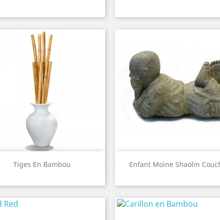
White
Old
Red
Aperçu rapide
Aperçu rapide


Tiges En Bambou
Enfant Moine Shaolin Couc
Jaune
Marron
White
Old
Brown
Red
Bali